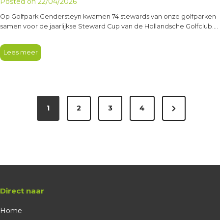
Posted on
22/04/2026
Op Golfpark Gendersteyn kwamen 74 stewards van onze golfparken
samen voor de jaarlijkse Steward Cup van de Hollandsche Golfclub.
Een…
Lees meer
1
2
3
4
Direct naar
Home