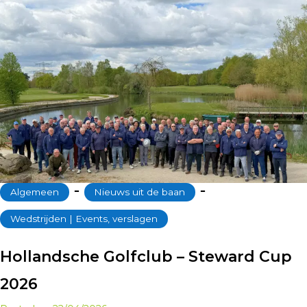
‐
‐
Algemeen
Nieuws uit de baan
Wedstrijden | Events, verslagen
Hollandsche Golfclub – Steward Cup
2026