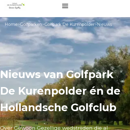
Home
>
Golfparken
>
Golfpark De Kurenpolder
>
Nieuws
Nieuws van Golfpark
De Kurenpolder én de
Hollandsche Golfclub
Over Gewoon Gezellige wedstrijden die al