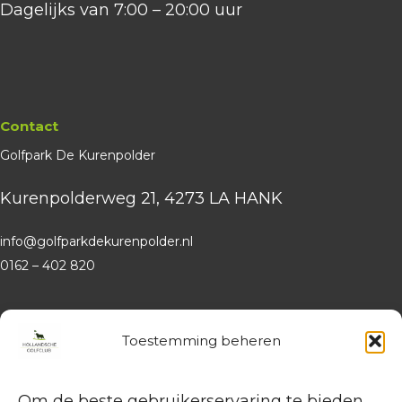
Dagelijks van 7:00 – 20:00 uur
Contact
Golfpark De Kurenpolder
Kurenpolderweg 21, 4273 LA HANK
info@golfparkdekurenpolder.nl
0162 – 402 820
Website
Hollandsche Golfclub
Toestemming beheren
Algemene vragen en (leden-)
administratie
Om de beste gebruikerservaring te bieden,