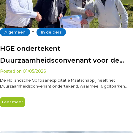
‐
Algemeen
In de pers
HGE ondertekent
Duurzaamheidsconvenant voor de
golfsector
Posted on
01/05/2026
De Hollandsche Golfbaanexploitatie Maatschappij heeft het
Duurzaamheidsconvenant ondertekend, waarmee 16 golfparken
aansluiten bij dit initiatief van de Nederlandse Golf Federatie,…
Lees meer