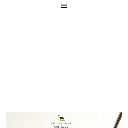
Themalessen – De
Breuninkhof