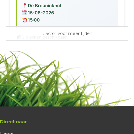
De Breuninkhof
15-08-2026
15:00
3 plekken beschikbaar
€ 16,25
Golfschool
Hein Kaal
Score op de green, beginners - tot hcp 45
Boeken
themales
Direct naar
De Breuninkhof
Home