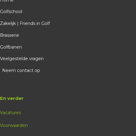
21-08-2026
Golfschool
16:00
Zakelijk | Friends in Golf
5 plekken beschikbaar
Brasserie
€ 16,25
Golfschool
Golfbanen
Hein Kaal
Veelgestelde vragen
Spelen va ongelijke liggingen, hcp 45 en lager
Neem contact op
Boeken
En verder
themales
Vacatures
Voorwaarden
De Breuninkhof
29-08-2026