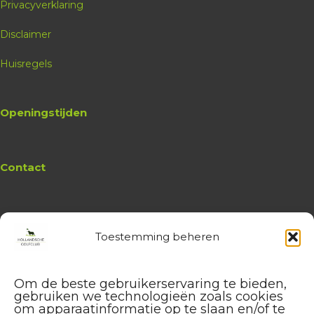
Privacyverklaring
09:00
Disclaimer
4 plekken beschikbaar
Huisregels
€ 16,25
Golfschool
Hein Kaal
Openingstijden
Chippen, beginners - tot hcp 45
Boeken
Contact
themales
Toestemming beheren
Website
Hollandsche Golfclub
Algemene vragen en (leden-)
De Breuninkhof
Om de beste gebruikerservaring te bieden,
administratie
04-09-2026
gebruiken we technologieën zoals cookies
service@hollandschegolfclub.nl
om apparaatinformatie op te slaan en/of te
13:00