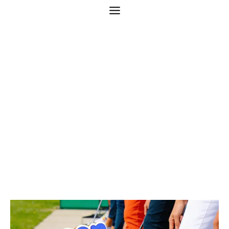
Samen trainen – De
Breuninkhof