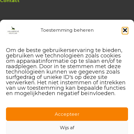
Contact
Toestemming beheren
Website
Hollandsche Golfclub
Algemene vragen en (leden-)
Om de beste gebruikerservaring te bieden,
administratie
gebruiken we technologieën zoals cookies
service@hollandschegolfclub.nl
om apparaatinformatie op te slaan en/of te
raadplegen. Door in te stemmen met deze
technologieën kunnen we gegevens zoals
Vragen aan de
Golfschool
surfgedrag of unieke ID's op deze site
over Golfstart, Themalessen, etc.
verwerken. Het niet instemmen of intrekken
golfstart@hollandschegolfclub.nl
van uw toestemming kan bepaalde functies
en mogelijkheden negatief beïnvloeden.
Vragen aan
Sales & Events
:
085 – 44 44 455
sales@hollandschegolfclub.nl
Accepteer
Vragen over
Handicap of Golfregels
:
Wijs af
handicap@hollandschegolfclub.nl