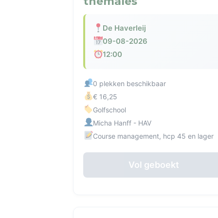
themales
De Haverleij
09-08-2026
12:00
0 plekken beschikbaar
€ 16,25
Golfschool
Micha Hanff - HAV
Course management, hcp 45 en lager
Vol geboekt