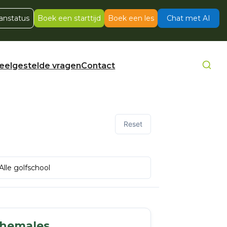
anstatus
Boek een starttijd
Boek een les
Chat met AI
eelgestelde vragen
Contact
Reset
themales