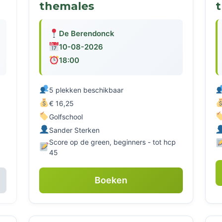
themales
De Berendonck
10-08-2026
18:00
5 plekken beschikbaar
€ 16,25
Golfschool
Sander Sterken
p
Score op de green, beginners - tot hcp
45
Boeken