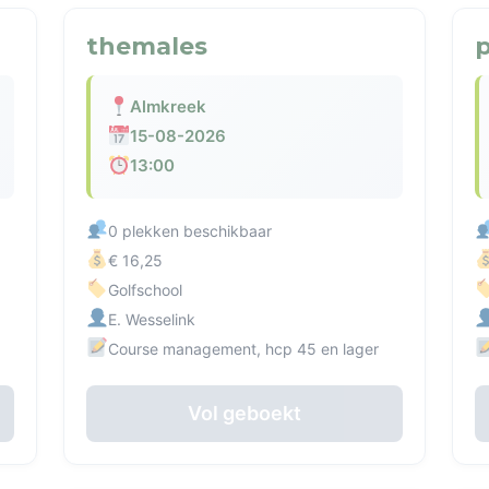
themales
p
Almkreek
15-08-2026
13:00
0 plekken beschikbaar
€ 16,25
Golfschool
E. Wesselink
Course management, hcp 45 en lager
Vol geboekt