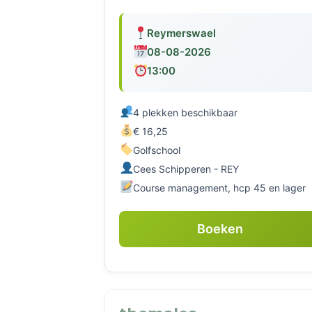
Reymerswael
08-08-2026
13:00
4 plekken beschikbaar
€ 16,25
Golfschool
Cees Schipperen - REY
Course management, hcp 45 en lager
Boeken