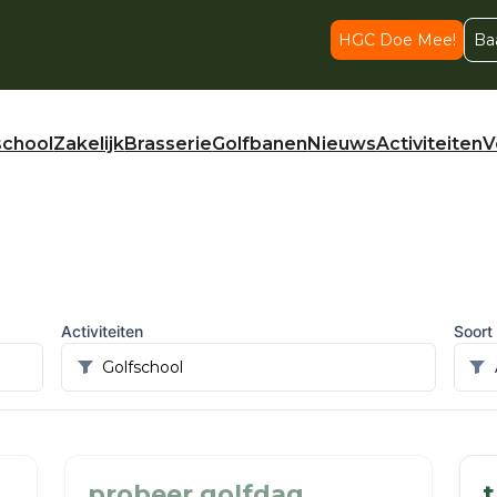
HGC Doe Mee!
Ba
school
Zakelijk
Brasserie
Golfbanen
Nieuws
Activiteiten
V
Activiteiten
Soort
probeer golfdag