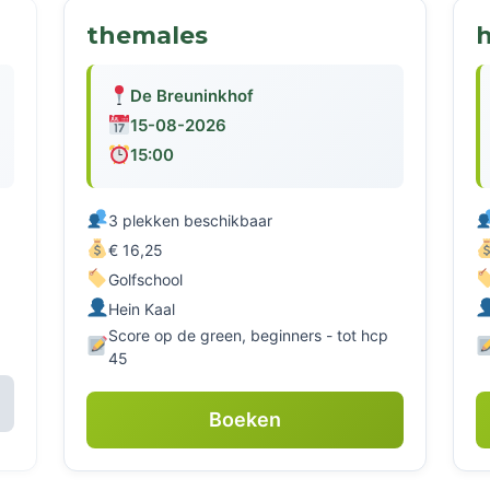
themales
h
De Breuninkhof
15-08-2026
15:00
3 plekken beschikbaar
€ 16,25
Golfschool
Hein Kaal
Score op de green, beginners - tot hcp
45
Boeken