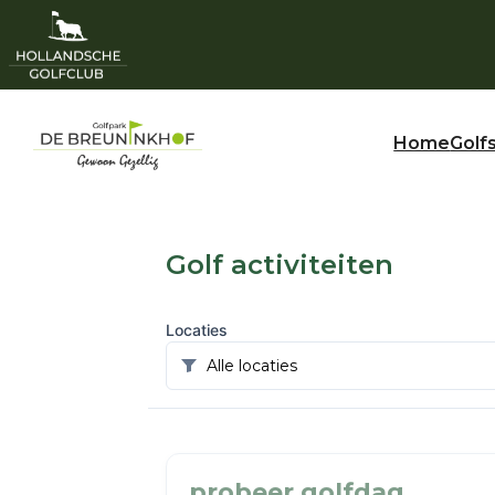
Home
Golf
Golf activiteiten
Locaties
probeer golfdag