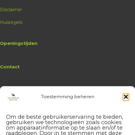
Disclaimer
Huisregels
Openingstijden
Contact
Toestemming beheren
Website
Hollandsche Golfclub
Algemene vragen en (leden-)
Om de beste gebruikerservaring te bieden,
administratie
gebruiken we technologieën zoals cookies
service@hollandschegolfclub.nl
om apparaatinformatie op te slaan en/of te
raadplegen. Door in te stemmen met deze