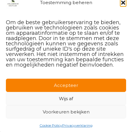
Toestemming beheren
Website
Hollandsche Golfclub
Algemene vragen en (leden-)
Om de beste gebruikerservaring te bieden,
administratie
gebruiken we technologieën zoals cookies
service@hollandschegolfclub.nl
om apparaatinformatie op te slaan en/of te
raadplegen. Door in te stemmen met deze
technologieën kunnen we gegevens zoals
Vragen aan de
Golfschool
surfgedrag of unieke ID's op deze site
over Golfstart, Themalessen, etc.
verwerken. Het niet instemmen of intrekken
golfstart@hollandschegolfclub.nl
van uw toestemming kan bepaalde functies
en mogelijkheden negatief beïnvloeden.
Vragen aan
Sales & Events
:
085 – 44 44 455
sales@hollandschegolfclub.nl
Accepteer
Vragen over
Handicap of Golfregels
:
Wijs af
handicap@hollandschegolfclub.nl
Voorkeuren bekijken
Cookie Policy
Privacyverklaring