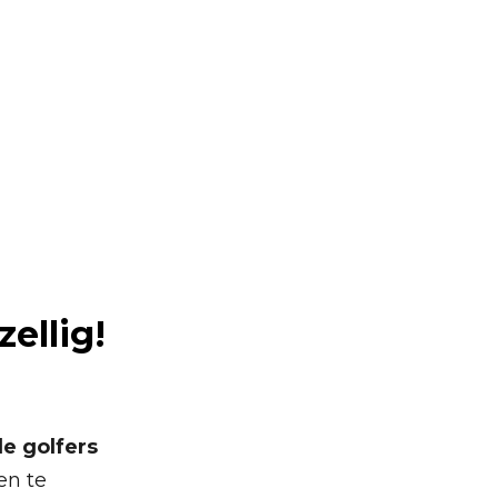
merswael
ellig!
e golfers
n te