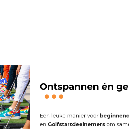
rainen – Rey
O
ntspannen én gez
Een leuke manier voor
beginnend
en
Golfstartdeelnemers
om same