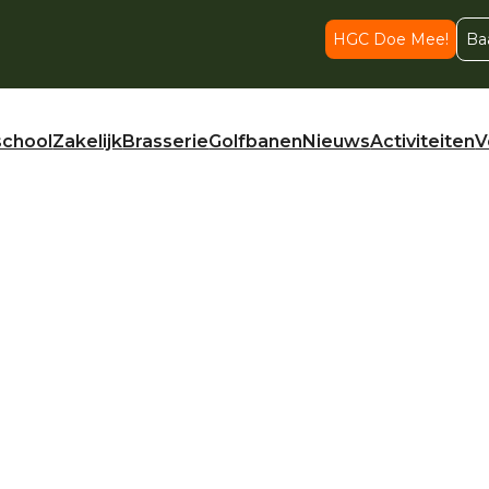
HGC Doe Mee!
Ba
school
Zakelijk
Brasserie
Golfbanen
Nieuws
Activiteiten
V