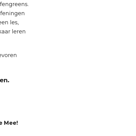
fengreens.
feningen
en les,
aar leren
evoren
en.
e Mee!