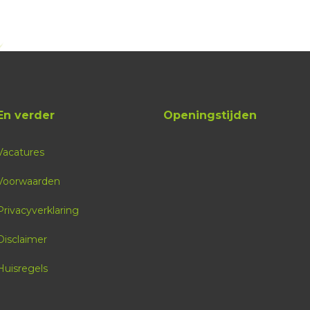
En verder
Openingstijden
Vacatures
Voorwaarden
Privacyverklaring
Disclaimer
Huisregels