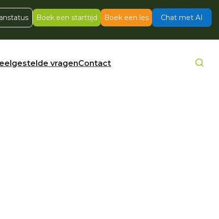
anstatus
Boek een starttijd
Boek een les
Chat met AI
eelgestelde vragen
Contact