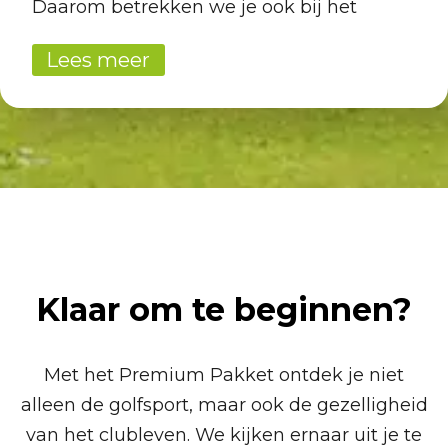
Daarom betrekken we je ook bij het
verenigingsleven. Je ontmoet andere
Lees meer
beginnende golfers, doet mee aan
activiteiten en ervaart hoe leuk het is om
samen te spelen en nieuwe mensen te
leren kennen.
Zo voel je je vanaf dag één welkom op de
club én ontwikkel je je sneller tot een
zelfstandige golfer.
Klaar om te beginnen?
Kleding … wat trek je aan?
Met het Premium Pakket ontdek je niet
Benieuwd wat je aantrekt tijdens je eerste
alleen de golfsport, maar ook de gezelligheid
golflessen? Bekijk onze
informatie over
van het clubleven. We kijken ernaar uit je te
kleding
.