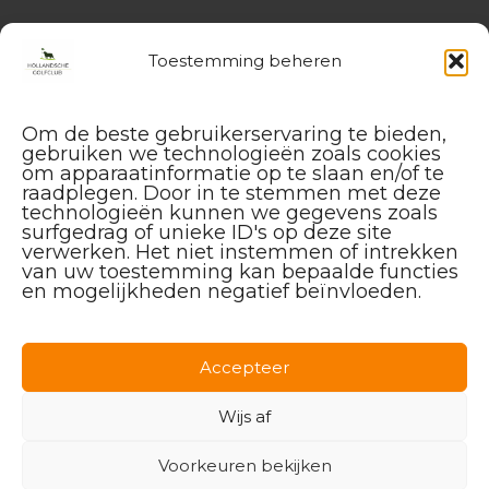
Toestemming beheren
Website
Hollandsche Golfclub
Algemene vragen en (leden-)
Om de beste gebruikerservaring te bieden,
administratie
gebruiken we technologieën zoals cookies
service@hollandschegolfclub.nl
om apparaatinformatie op te slaan en/of te
raadplegen. Door in te stemmen met deze
technologieën kunnen we gegevens zoals
Vragen aan de
Golfschool
surfgedrag of unieke ID's op deze site
over Golfstart, Themalessen, etc.
verwerken. Het niet instemmen of intrekken
golfstart@hollandschegolfclub.nl
van uw toestemming kan bepaalde functies
en mogelijkheden negatief beïnvloeden.
Vragen aan
Sales & Events
:
085 – 44 44 455
sales@hollandschegolfclub.nl
Accepteer
Vragen over
Handicap of Golfregels
:
Wijs af
handicap@hollandschegolfclub.nl
Voorkeuren bekijken