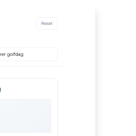
Reset
g