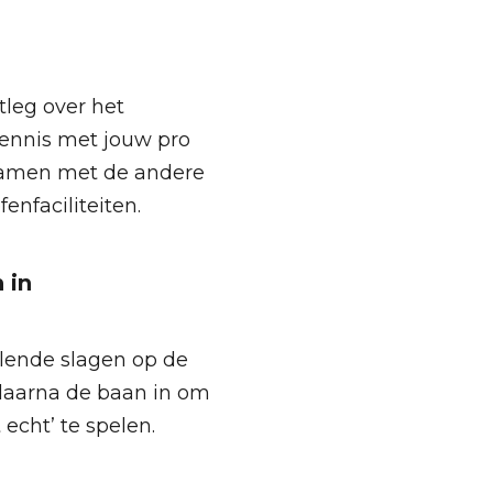
itleg over het
ennis met jouw pro
 samen met de andere
enfaciliteiten.
 in
llende slagen op de
 daarna de baan in om
 echt’ te spelen.