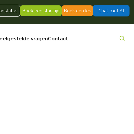
anstatus
Boek een starttijd
Boek een les
Chat met AI
eelgestelde vragen
Contact