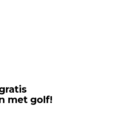
endersteyn
ratis
 met golf!