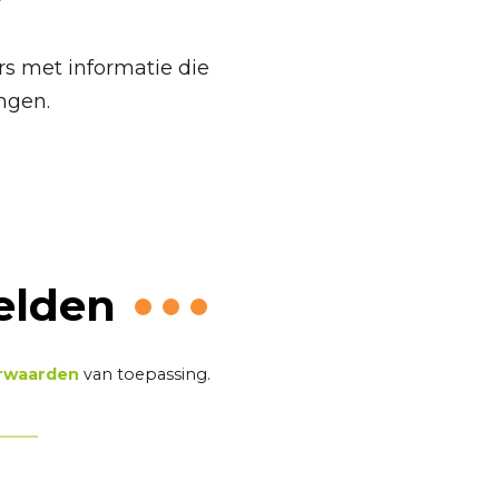
rs met informatie die
ngen.
elden
rwaarden
van toepassing.