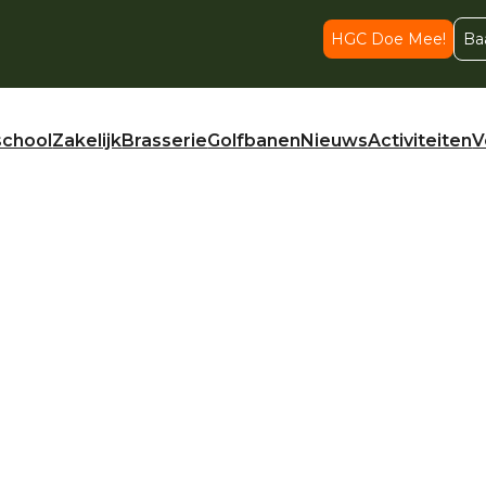
HGC Doe Mee!
Ba
school
Zakelijk
Brasserie
Golfbanen
Nieuws
Activiteiten
V