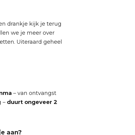
n drankje kijk je terug
llen we je meer over
etten. Uiteraard geheel
amma
– van ontvangst
g –
duurt ongeveer 2
je aan?