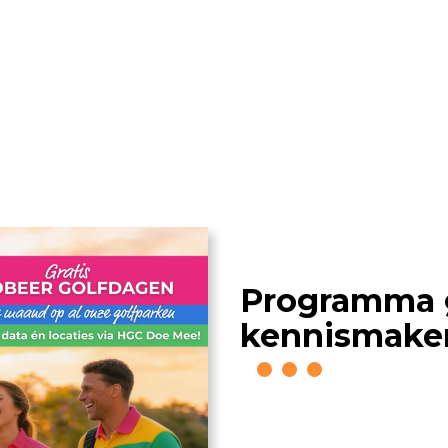
olfdagen – G
Programma g
kennismaken