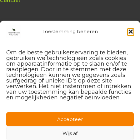
Contact
Toestemming beheren
Website
Hollandsche Golfclub
Algemene vragen en (leden-)
Om de beste gebruikerservaring te bieden,
administratie
gebruiken we technologieën zoals cookies
service@hollandschegolfclub.nl
om apparaatinformatie op te slaan en/of te
raadplegen. Door in te stemmen met deze
technologieën kunnen we gegevens zoals
Vragen aan de
Golfschool
surfgedrag of unieke ID's op deze site
over Golfstart, Themalessen, etc.
verwerken. Het niet instemmen of intrekken
golfstart@hollandschegolfclub.nl
van uw toestemming kan bepaalde functies
en mogelijkheden negatief beïnvloeden.
Vragen aan
Sales & Events
:
085 – 44 44 455
sales@hollandschegolfclub.nl
Accepteer
Vragen over
Handicap of Golfregels
:
Wijs af
handicap@hollandschegolfclub.nl