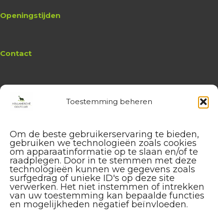
Openingstijden
Contact
Toestemming beheren
Website
Hollandsche Golfclub
Algemene vragen en (leden-)
Om de beste gebruikerservaring te bieden,
administratie
gebruiken we technologieën zoals cookies
service@hollandschegolfclub.nl
om apparaatinformatie op te slaan en/of te
raadplegen. Door in te stemmen met deze
technologieën kunnen we gegevens zoals
Vragen aan de
Golfschool
surfgedrag of unieke ID's op deze site
over Golfstart, Themalessen, etc.
verwerken. Het niet instemmen of intrekken
golfstart@hollandschegolfclub.nl
van uw toestemming kan bepaalde functies
en mogelijkheden negatief beïnvloeden.
Vragen aan
Sales & Events
: