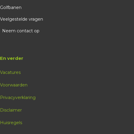
Golfschool
Golfbanen
Stef Weel
Veelgestelde vragen
Probeer Golfdag
Neem contact op
Vol geboekt
En verder
Vacatures
Voorwaarden
Privacyverklaring
Disclaimer
Huisregels