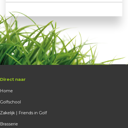
Gratis
Golfschool
Martin Smit
Probeer Golfdag
Vol geboekt
probeer golfdag
Direct naar
Westerpark
Home
20-09-2026
Golfschool
10:00
Zakelijk | Friends in Golf
0 plekken beschikbaar
Brasserie
Gratis