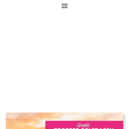
Probeer Golfdagen –
ShortGolf Utrecht