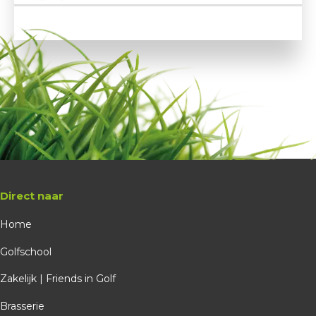
Gratis
Golfschool
Ed Vander - SGU
Probeer Golfdag
Vol geboekt
probeer golfdag
Direct naar
Shortgolf Utrecht
Home
27-09-2026
Golfschool
10:00
Zakelijk | Friends in Golf
7 plekken beschikbaar
Brasserie
Gratis