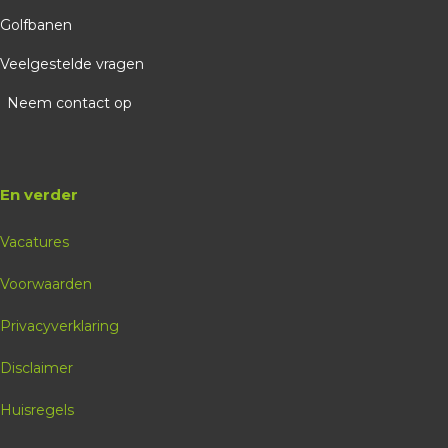
Golfschool
Golfbanen
Ed Vander - SGU
Veelgestelde vragen
Probeer Golfdag
Neem contact op
Boeken
En verder
Vacatures
Voorwaarden
Privacyverklaring
Disclaimer
Huisregels