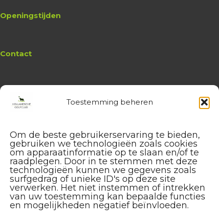
Openingstijden
Contact
Toestemming beheren
Website
Hollandsche Golfclub
Algemene vragen en (leden-)
Om de beste gebruikerservaring te bieden,
administratie
gebruiken we technologieën zoals cookies
service@hollandschegolfclub.nl
om apparaatinformatie op te slaan en/of te
raadplegen. Door in te stemmen met deze
technologieën kunnen we gegevens zoals
Vragen aan de
Golfschool
surfgedrag of unieke ID's op deze site
over Golfstart, Themalessen, etc.
verwerken. Het niet instemmen of intrekken
golfstart@hollandschegolfclub.nl
van uw toestemming kan bepaalde functies
en mogelijkheden negatief beïnvloeden.
Vragen aan
Sales & Events
: