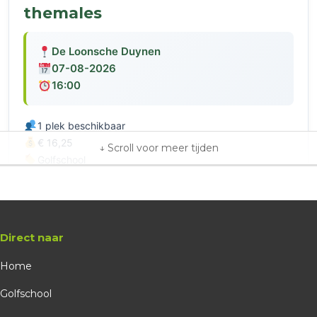
themales
De Loonsche Duynen
07-08-2026
16:00
1 plek beschikbaar
€ 16,25
Golfschool
Clive Jarratt - lsd
Bunkers, beginners - tot hcp 45
Boeken
Direct naar
Home
Golfschool
themales