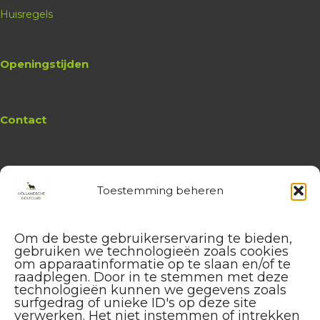
Gendersteyn
Huisregels
07-08-2026
09:00
Openingstijden
6 plekken beschikbaar
€ 16,25
Contact
Golfschool
Stephan van der Vight
verschillende slagen | hcp 45 en lager
Toestemming beheren
Boeken
Website
Hollandsche Golfclub
Algemene vragen en (leden-)
Om de beste gebruikerservaring te bieden,
administratie
gebruiken we technologieën zoals cookies
service@hollandschegolfclub.nl
om apparaatinformatie op te slaan en/of te
themales
raadplegen. Door in te stemmen met deze
technologieën kunnen we gegevens zoals
Vragen aan de
Golfschool
surfgedrag of unieke ID's op deze site
over Golfstart, Themalessen, etc.
Sint Nyk
verwerken. Het niet instemmen of intrekken