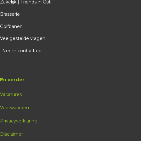
Zakelijk | Friends in Golf
De Berendonck
Brasserie
07-08-2026
Golfbanen
15:00
Veelgestelde vragen
0 plekken beschikbaar
Neem contact op
€ 16,25
Golfschool
Sander Sterken
Spelen va ongelijke liggingen, hcp 45 en lager
En verder
Vol geboekt
Vacatures
Voorwaarden
Privacyverklaring
themales
Disclaimer