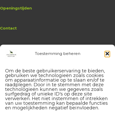
Openingstijden
Contact
Toestemming beheren
Website
Hollandsche Golfclub
Algemene vragen en (leden-)
Om de beste gebruikerservaring te bieden,
administratie
gebruiken we technologieën zoals cookies
service@hollandschegolfclub.nl
om apparaatinformatie op te slaan en/of te
raadplegen. Door in te stemmen met deze
technologieën kunnen we gegevens zoals
Vragen aan de
Golfschool
surfgedrag of unieke ID's op deze site
over Golfstart, Themalessen, etc.
verwerken. Het niet instemmen of intrekken
golfstart@hollandschegolfclub.nl
van uw toestemming kan bepaalde functies
en mogelijkheden negatief beïnvloeden.
Vragen aan
Sales & Events
: