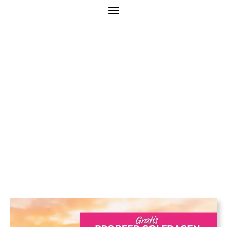
Probeer Golfdagen –
De Kurenpolder