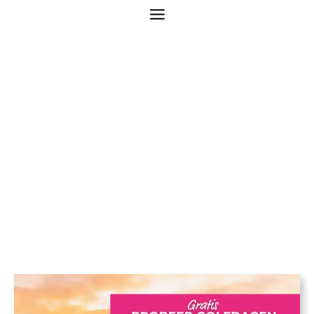
Probeer Golfdagen –
De Berendonck