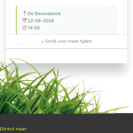
De Berendonck
22-08-2026
14:30
0 plekken beschikbaar
Gratis
Golfschool
Sander Sterken
Probeer Golfdag
Vol geboekt
probeer golfdag
Direct naar