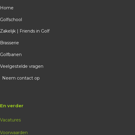
De Berendonck
Home
26-09-2026
Golfschool
14:30
Zakelijk | Friends in Golf
8 plekken beschikbaar
Brasserie
Gratis
Golfschool
Golfbanen
Sander Sterken
Veelgestelde vragen
Probeer Golfdag
Neem contact op
Boeken
En verder
Vacatures
Voorwaarden