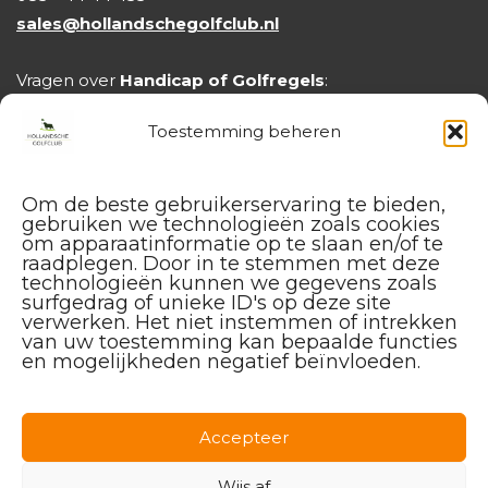
sales@hollandschegolfclub.nl
Vragen over
Handicap of Golfregels
:
handicap@hollandschegolfclub.nl
Toestemming beheren
Om de beste gebruikerservaring te bieden,
gebruiken we technologieën zoals cookies
om apparaatinformatie op te slaan en/of te
raadplegen. Door in te stemmen met deze
technologieën kunnen we gegevens zoals
surfgedrag of unieke ID's op deze site
verwerken. Het niet instemmen of intrekken
van uw toestemming kan bepaalde functies
en mogelijkheden negatief beïnvloeden.
Facebook
Instagram
Linkedin
Accepteer
Wijs af